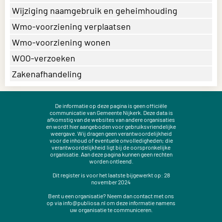
Wijziging naamgebruik en geheimhouding
Wmo-voorziening verplaatsen
Wmo-voorziening wonen
WOO-verzoeken
Zakenafhandeling
De informatie op deze pagina is geen officiële
communicatie van Gemeente Nijkerk. Deze data is
afkomstig van de websites van andere organisaties
en wordt hier aangeboden voor gebruiksvriendelijke
weergave. Wij dragen geen verantwoordelijkheid
voor de inhoud of eventuele onvolledigheden; die
verantwoordelijkheid ligt bij de oorspronkelijke
organisatie. Aan deze pagina kunnen geen rechten
worden ontleend.
Dit register is voor het laatste bijgewerkt op:
28
november 2024
Bent u een organisatie? Neem dan contact met ons
op via
info@publiosa.nl
om deze informatie namens
uw organisatie te communiceren.